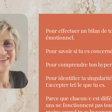
Pour effectuer un bilan de 
émotionnel.
Pour savoir si tu es concerné
Pour comprendre ton hypers
Pour identifier ta singularité
t'accepter tel/le que tu es.
Parce que chacun/e est diffé
uns ne fonctionnent pas touj
moins quand tu es hypersens