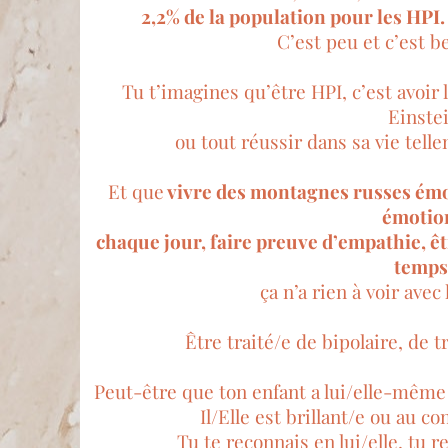
2,2% de la population pour les HPI
C’est peu et c’est b
Tu t’imagines qu’être HPI, c’est avoir
Einste
ou tout réussir dans sa vie tell
Et que
vivre des montagnes russes émot
émotio
chaque jour, faire preuve d’empathie, ê
temps
ça n’a rien à voir avec 
Être traité/e de bipolaire, de 
Peut-être que ton enfant a lui/elle-même
Il/Elle est brillant/e ou au co
Tu te reconnais en lui/elle, tu re