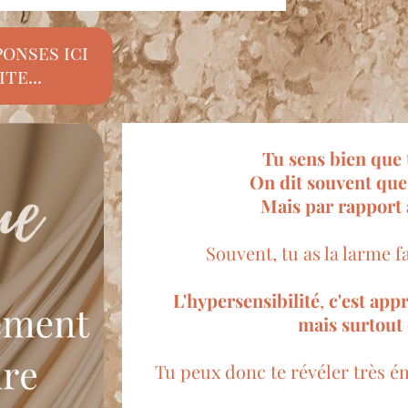
ponses ici
ite...
Tu sens bien que t
On dit souvent que
Mais par rapport 
Souvent, tu as la larme fa
L'hypersensibilité
,
c'est app
mais surtout 
Tu peux donc te révéler très émo