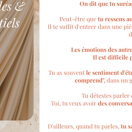
On dit que tu suréag
Peut-être que
tu ressens au
Il te suffit d'entrer dans une p
d
Les émotions des autre
Il est difficile
Tu as souvent
le sentiment d'ê
comprend",
dans un g
Tu détestes parler 
Toi, tu veux avoir
des conversa
D'ailleurs, quand tu parles,
tu s