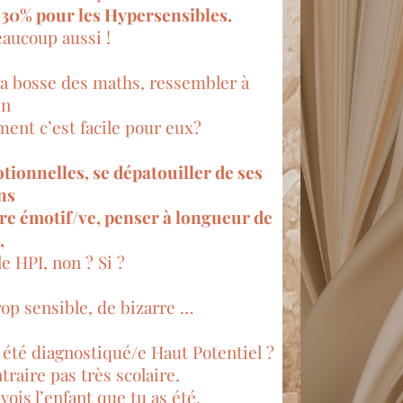
. 30% pour les Hypersensibles.
eaucoup aussi !
 la bosse des maths, ressembler à
in
ement c’est facile pour eux?
ionnelles, se dépatouiller de ses
ns
tre émotif/ve, penser à longueur de
,
le HPI, non ? Si ?
trop sensible, de bizarre …
 été diagnostiqué/e Haut Potentiel ?
ntraire pas très scolaire.
vois l’enfant que tu as été.