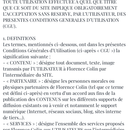
TOUTE UTILISATION EFFECTUEE A QUEL QUE TITRE
QUE CE SOIT DU SITE IMPLIQUE OBLIGATOIREMENT
L’ACCEPTATION SANS RESERVE, PAR L’UTILISATEUR, DES
PRESENTES CONDITIONS GENERALES D’UTILISATION
(CGU).
1. DEFINITIONS
Les termes, mentionnés ci-dessous, ont dans les présentes
Conditions Générales d’Utilisation (ci-après « CGU ») la
signification suivante :
- « CONTENU » : désigne tout document, texte, image
transmis par l’UTILISATEUR à Florence Colin par
l’intermédiaire du SITE.
- « PARTENAIRE » : désigne les personnes morales ou
physiques partenaires de Florence Colin (tel que ce terme
est défini ci-après) en vertu d’un accord aux fins de la
publication des CONTENUS sur les différents supports de
diffusion existants ou à venir et notamment le support
numérique (Internet, réseaux sociaux, blog, sites interne
de tiers...).
- « SERVICES » : désigne l’ensemble des services proposés
par Florence Colin aux UTILISATEURS par l’intermédiaire