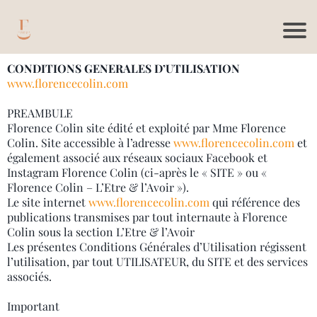
CONDITIONS GENERALES D’UTILISATION
www.florencecolin.com
PREAMBULE
Florence Colin site édité et exploité par Mme Florence
Colin. Site accessible à l’adresse
www.florencecolin.com
et
également associé aux réseaux sociaux Facebook et
Instagram Florence Colin (ci-après le « SITE » ou «
Florence Colin – L’Etre & l’Avoir »).
Le site internet
www.florencecolin.com
qui référence des
publications transmises par tout internaute à Florence
Colin sous la section L’Etre & l’Avoir
Les présentes Conditions Générales d’Utilisation régissent
l’utilisation, par tout UTILISATEUR, du SITE et des services
associés.
Important