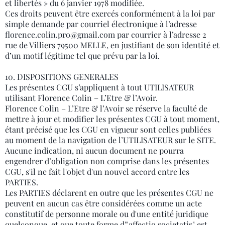
et libertés » du 6 janvier 1978 modifiée.
Ces droits peuvent être exercés conformément à la loi par
simple demande par courriel électronique à l’adresse
florence.colin.pro@gmail.com par courrier à l’adresse 2
rue de Villiers 79500 MELLE, en justifiant de son identité et
d’un motif légitime tel que prévu par la loi.
10. DISPOSITIONS GENERALES
Les présentes CGU s’appliquent à tout UTILISATEUR
utilisant Florence Colin – L’Etre & l’Avoir.
Florence Colin – L’Etre & l’Avoir se réserve la faculté de
mettre à jour et modifier les présentes CGU à tout moment,
étant précisé que les CGU en vigueur sont celles publiées
au moment de la navigation de l’UTILISATEUR sur le SITE.
Aucune indication, ni aucun document ne pourra
engendrer d’obligation non comprise dans les présentes
CGU, s'il ne fait l'objet d'un nouvel accord entre les
PARTIES.
Les PARTIES déclarent en outre que les présentes CGU ne
peuvent en aucun cas être considérées comme un acte
constitutif de personne morale ou d'une entité juridique
quelconque, et que toute forme d'"affectio societatis" est