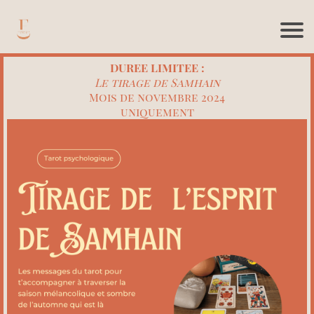
DUREE LIMITEE :
Le tirage de Samhain
Mois de novembre 2024
uniquement